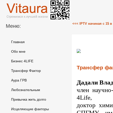
<<< IPTV начиная с 1$ в
Меню:
Главная
Обо мне
Бизнес 4LIFE
Трансфер фа
Трансфер Фактор
Аура ГРВ
Дадали Влад
член научно
Любознательным
4Life,
Привычка жить долго
доктор хими
Исцеляющие факторы
СПГМУ им. 