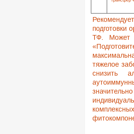
Трансфер 
Рекомендуе
подготовки 
ТФ. Может
«Подготов
максимальн
тяжелое заб
снизить а
аутоиммунн
значительн
индивидуа
комплексн
фитокомпоне