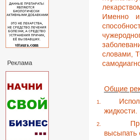
лекарство
Именно и
способно
чужеродно
заболеван
словами, Т
Реклама
самодиагн
Общие ре
Испол
1.
жидкости.
Пр
2.
высыпать 