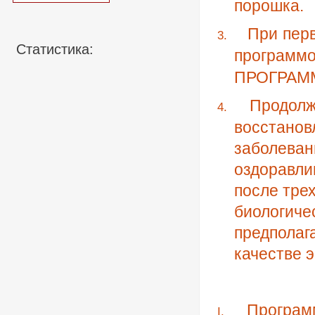
порошка.
При пер
3.
Статистика:
программ
ПРОГРАММ
Продолж
4.
восстан
заболеван
оздоравл
после тре
биологич
предполаг
качестве 
Програм
I.