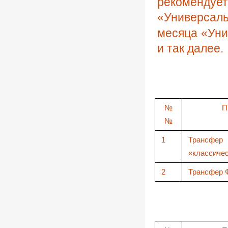
рекоменд
«Универсаль
месяца «Уни
и так далее.
№
П
№
1
Трансф
«классиче
2
Трансфер 