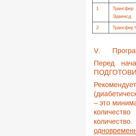
1
Трансф
Эдвенсд
2
Трансфер 
V
.
Прогр
Перед нач
ПОДГОТОВ
Рекомендует
(диабетичес
– это миним
количество
количество
одновременн