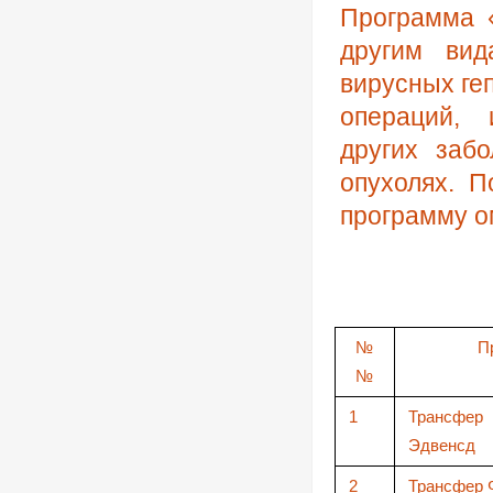
Программа «
другим ви
вирусных ге
операций, 
других заб
опухолях. П
программу о
№
П
№
1
Трансф
Эдвенсд
2
Трансфер 