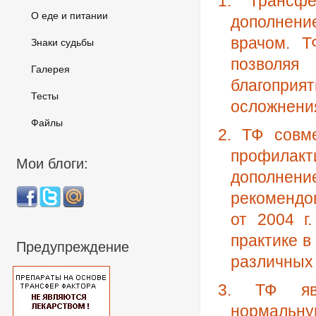
1. Трансф
О еде и питании
дополнение
врачом. Т
Знаки судьбы
позволя
Галерея
благопри
Тесты
осложнени
Файлы
2. ТФ совм
профилак
Мои блоги:
дополнен
рекомендо
от 2004 г
практике в
Предупреждение
различных
3. ТФ явл
нормаль