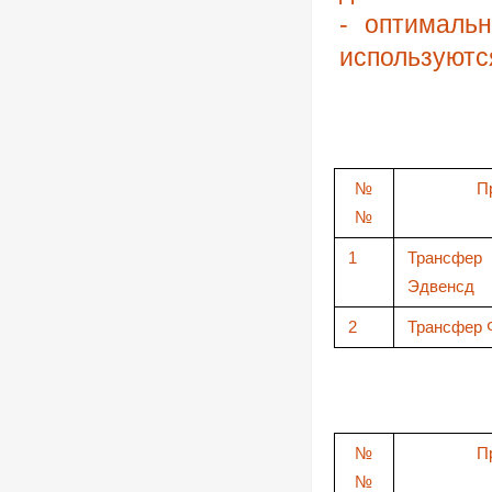
- оптималь
используют
№
П
№
1
Трансф
Эдвенсд
2
Трансфер 
№
П
№