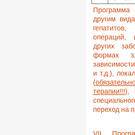
Программа 
другим вид
гепатитов
операций, 
других заб
формах зл
зависимости
и т.д.), лок
(
обязатель
терапии!!!
),
специальног
переход на 
VII
.
Прогр