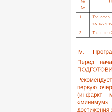
№
П
№
1
Трансф
«классиче
2
Трансфер 
IV
.
Прогр
Перед нач
ПОДГОТОВ
Рекомендует
первую очер
(инфаркт м
«минимум»
достижения 