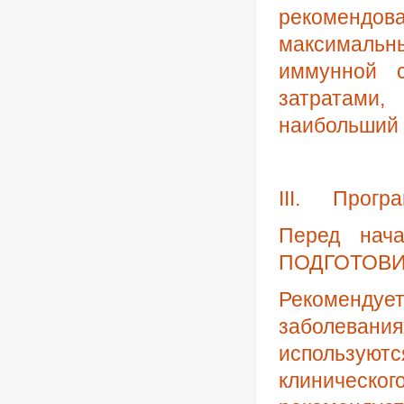
рекомендова
максимальн
иммунной 
затратами
наибольший 
III
.
Прогр
Перед нач
ПОДГОТОВ
Рекомендуе
заболеван
использу
клиничес