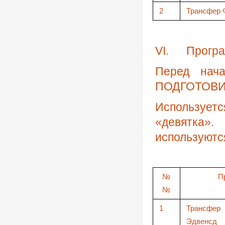
2
Трансфер 
VI
.
Прогр
Перед нач
ПОДГОТОВ
Использует
«девятка»
используют
№
П
№
1
Трансф
Эдвенсд