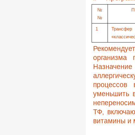
№
П
№
1
Трансф
«классиче
Рекомендуе
организма
Назначение
аллергическ
процессов 
уменьшить в
непереноси
ТФ, включа
витамины и 