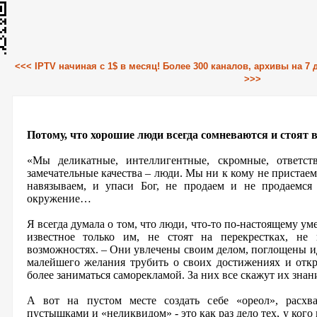
<<< IPTV начиная с 1$ в месяц! Более 300 каналов, архивы на 7
>>>
Потому, что хорошие люди всегда сомневаются и стоят в
«Мы деликатные, интеллигентные, скромные, ответст
замечательные качества – люди. Мы ни к кому не пристаем,
навязываем, и упаси Бог, не продаем и не продаемся
окружение…
Я всегда думала о том, что люди, что-то по-настоящему у
известное только им, не стоят на перекрестках, не
возможностях. – Они увлечены своим делом, поглощены ид
малейшего желания трубить о своих достижениях и отк
более заниматься саморекламой. За них все скажут их знани
А вот на пустом месте создать себе «ореол», расхв
пустышками и «неликвидом» - это как раз дело тех, у кого 