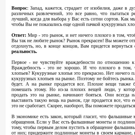
Вопрос
: Запад, кажется, страдает от изобилия, даже в д
различных развлечений, это все равно, что пытаться р
лучший, когда для выбора у Вас есть сотни сортов. Как м
чтобы Вы не показались еще одной пачкой кукурузных хло
Ответ:
Мир - это рынок, и нет ничего плохого в том, чт
Вы так не любите рынок? Рынок прекрасен! Вы можете отп
отдохнуть, но, в конце концов, Вам придется вернуться
реальность.
Первое - не чувствуйте враждебности по отношению к
Враждебность - это не хорошо. И что плохого в том,
хлопьев? Кукурузные хлопья это прекрасно. Нет ничего п
кукурузных хлопьев на рынке. Поэтому не бойтесь рынка. 
будет. А на рынке продается все. Плохие вещи также 
помешать этому. Но из-за плохих вещей люди, у котор
продать это на рынке, начинают бояться. Они всегда н
выставить такую вещь на рынок, где продается все, что 
это не сработает. Скорее, наоборот, Вы поможете продатьс
В экономике есть закон, который гласит, что фальшивые
обращения. Если у Вас есть фальшивые монеты и подлинн
тому, чтобы первым делом пустить в обращение фальшивы
от них; придержите подлинные монеты в своем кармане,