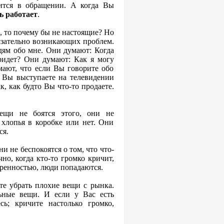
ится в обращении. А когда Вы
ь работает
.
 то почему бы не настоящие? Но
бязательно возникающих проблем.
дям обо мне. Они думают: Когда
придет? Они думают: Как я могу
мают, что если Вы говорите обо
и Вы выступаете на телевидении
к, как будто Вы что-то продаете.
ещи не боятся этого, они не
 хлопья в коробке или нет. Они
ся.
 не беспокоятся о том, что что-
чно, когда кто-то громко кричит,
веренностью, люди попадаются.
те убрать плохие вещи с рынка.
ьные вещи. И если у Вас есть
ь; кричите настолько громко,