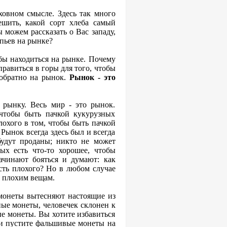
уховном смысле. Здесь так много
ешить, какой сорт хлеба самый
ы можем рассказать о Вас западу,
пьев на рынке?
обы находиться на рынке. Почему
равиться в горы для того, чтобы
 обратно на рынок.
Рынок - это
 рынку. Весь мир - это рынок.
 чтобы быть пачкой кукурузных
лохого в том, чтобы быть пачкой
Рынок всегда здесь был и всегда
будут проданы; никто не может
ых есть что-то хорошее, чтобы
ачинают бояться и думают: как
есть плохого? Но в любом случае
я плохим вещам.
 монеты вытесняют настоящие из
ые монеты, человечек склонен к
е монеты. Вы хотите избавиться
 и пустите фальшивые монеты на