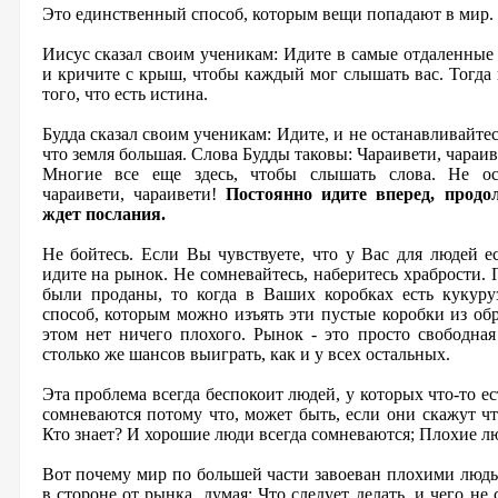
Это единственный способ, которым вещи попадают в мир.
Иисус сказал своим ученикам: Идите в самые отдаленные
и кричите с крыш, чтобы каждый мог слышать вас. Тогд
того, что есть истина.
Будда сказал своим ученикам: Идите, и не останавливайте
что земля большая. Слова Будды таковы: Чараивети, чараи
Многие все еще здесь, чтобы слышать слова. Не ост
чараивети, чараивети!
Постоянно идите вперед, продо
ждет послания.
Не бойтесь. Если Вы чувствуете, что у Вас для людей е
идите на рынок. Не сомневайтесь, наберитесь храбрости. 
были проданы, то когда в Ваших коробках есть кукуру
способ, которым можно изъять эти пустые коробки из обр
этом нет ничего плохого. Рынок - это просто свободная
столько же шансов выиграть, как и у всех остальных.
Эта проблема всегда беспокоит людей, у которых что-то е
сомневаются потому что, может быть, если они скажут чт
Кто знает? И хорошие люди всегда сомневаются; Плохие л
Вот почему мир по большей части завоеван плохими людьм
в стороне от рынка, думая: Что следует делать, и чего не 