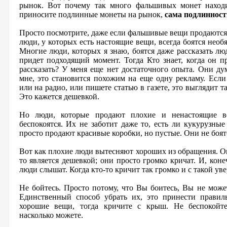
рынок. Вот почему так много фальшивых монет наход
приносите подлинные монеты на рынок,
сама подлинност
Просто посмотрите, даже если фальшивые вещи продаются,
люди, у которых есть настоящие вещи, всегда боятся нео
Многие люди, которых я знаю, боятся даже рассказать лю
придет подходящий момент. Тогда Кто знает, когда он 
рассказать? У меня еще нет достаточного опыта. Они ду
мне, это становится похожим на еще одну рекламу. Есл
или на радио, или пишете статью в газете, это выглядит та
Это кажется дешевкой.
Но люди, которые продают плохие и ненастоящие в
беспокоятся. Их не заботит даже то, есть ли кукурузные
просто продают красивые коробки, но пустые. Они не боят
Вот как плохие люди вытесняют хороших из обращения. Они
то является дешевкой; они просто громко кричат. И, коне
люди слышат. Когда кто-то кричит так громко и с такой у
Не бойтесь. Просто потому, что Вы боитесь, Вы не може
Единственный способ убрать их, это принести правил
хорошие вещи, тогда кричите с крыш. Не беспокойтес
насколько можете.