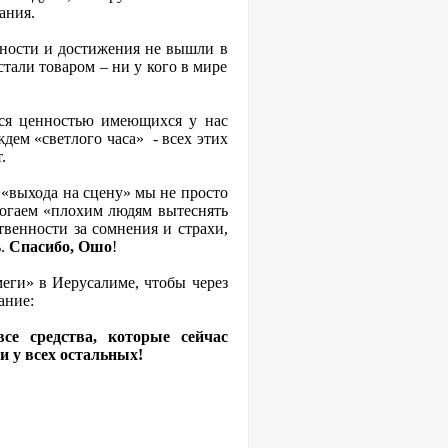
ания.
бности и достижения не вышли в
 стали товаром – ни у кого в мире
мся ценностью имеющихся у нас
дем «светлого часа» - всех этих
.
 «выхода на сцену» мы не просто
огаем «плохим людям вытеснять
венности за сомнения и страхи,
ь.
Спасибо, Ошо
!
еги» в Иерусалиме, чтобы через
ание:
е средства, которые сейчас
и у всех остальных!