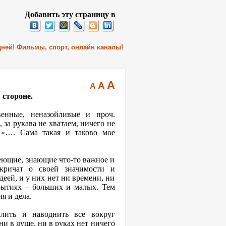
Добавить эту страницу в
 дней! Фильмы, спорт, онлайн каналы!
A
A
A
 стороне.
венные, неназойливые и проч.
 за рукава не хватаем, ничего не
 »…. Сама такая и таково мое
меющие, знающие что-то важное и
 кричат о своей значимости и
еей, и у них нет ни времени, ни
рытиях – больших и малых. Тем
я и дела.
алить и наводнить все вокруг
ни в душе, ни в руках нет ничего