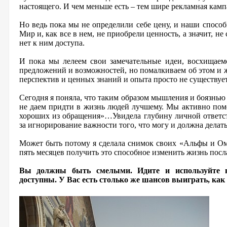
настоящего. И чем меньше есть – тем шире рекламная камп
Но ведь пока мы не определили себе цену, и наши спосо
Мир и, как все в нем, не приобрели ценность, а значит, не
нет к ним доступа.
И пока мы лелеем свои замечательные идеи, восхищае
предложений и возможностей, но помалкиваем об этом и ж
перспектив и ценных знаний и опыта просто не существует
Сегодня я поняла, что таким образом мышления и боязнью
не даем придти в жизнь людей лучшему. Мы активно пом
хороших из обращения»…Увидела глубину личной ответст
за игнорирование важности того, что могу и должна делат
Может быть потому я сделала снимок своих «Альфы и Ом
пять месяцев получить это способное изменить жизнь посл
Вы должны быть смелыми. Идите и используйте вс
доступны.
У Вас есть столько же шансов выиграть, как 