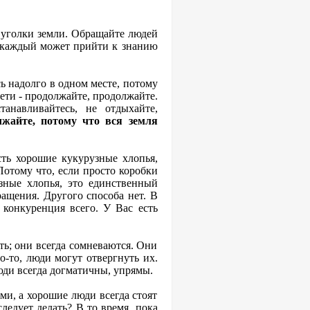
 уголки земли. Обращайте людей
а каждый может прийти к знанию
сь надолго в одном месте, потому
вети - продолжайте, продолжайте.
анавливайтесь, не отдыхайте,
лжайте, потому что вся земля
сть хорошие кукурузные хлопья,
Потому что, если просто коробки
зные хлопья, это единственный
ащения. Другого способа нет. В
 конкуренция всего. У Вас есть
сть; они всегда сомневаются. Они
о-то, люди могут отвергнуть их.
юди всегда догматичны, упрямы.
и, а хорошие люди всегда стоят
следует делать? В то время, пока