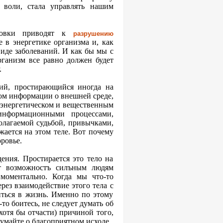
 воли, стала управлять нашим
ановки приводят к
разрушению
е в энергетике организма и, как
виде заболеваний. И как бы мы с
рганизм все равно должен будет
.
ий, простирающийся иногда на
ом информации о внешней среде,
 энергетическом и вещественным
информационными процессами,
полагаемой судьбой, привычками,
жается на этом теле. Вот почему
ровье.
ения. Простирается это тело на
ет возможностъ силъным людям
моментально. Когда мы что-то
ерез взаимодействие этого тела с
ться в жизнь. Именно по этому
то боитесь, не следует думать об
хотя бы отчасти) причиной того,
думайте о благоприятном исходе.