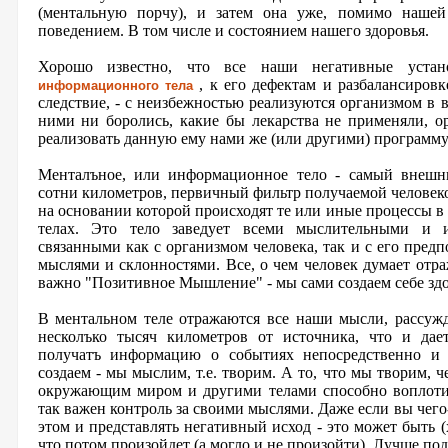
(ментальную порчу), и затем она уже, помимо нашей
поведением. В том числе и состоянием нашего здоровья.
Хорошо известно, что все наши негативные уст
, к его дефектам и разбалансировк
информационного тела
следствие, - с неизбежностью реализуются организмом в 
ними ни боролись, какие бы лекарства не применяли, о
реализовать данную ему нами же (или другими) программу
Менталъное, или информационное тело - самый внешн
сотни километров, первичный фильтр получаемой человек
на основании которой происходят те или иные процессы в
телах. Это тело заведует всеми мыслительными и 
связанными как с организмом человека, так и с его пред
мыслями и склонностями. Все, о чем человек думает отра
важно "Позитивное Мышление" - мы сами создаем себе здо
В ментальном теле отражаются все наши мысли, рассужд
несколъко тысяч километров от источника, что и да
получатъ информацию о событиях непосредственно и 
создаем - мы мыслим, т.е. творим. А то, что мы творим, ч
окружающим миром и другими телами способно воплоти
так важен контроль за своими мыслями. Даже если вы чего-
этом и представлять негативный исход - это может быть (
что потом произойдет (а могло и не произойти). Лучше по