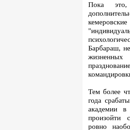
Пока это,
дополнител
кемеровс
"индивидуал
психологиче
Барбараш, не
жизненных
праздновани
командировк
Тем более ч
года срабаты
академии в
произойти с
ровно наобо