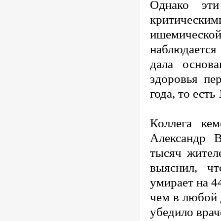
Однако эт
критическим
ишемической
наблюдается
дала основ
здоровья пе
года, то есть
Коллега ке
Александр В
тысяч жителе
выяснил, ч
умирает на 4
чем в любой 
убедило врач