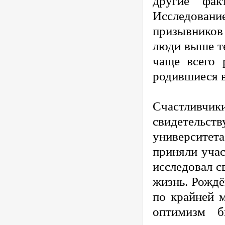
другие фак
Исследование
призывников
люди выше те
чаще всего 
родившиеся в
Счастливчи
свидетельс
университета
приняли учас
исследовал с
жизнь. Рождё
по крайней м
оптимизм 