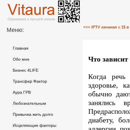
<<< IPTV начиная с 1$ в
Меню:
Главная
Что зависит
Обо мне
Бизнес 4LIFE
Когда речь
Трансфер Фактор
здоровье, к
обычно дают
Аура ГРВ
занялись в
Любознательным
Предрасполо
Привычка жить долго
диабету, бо
Исцеляющие факторы
аллергии, по