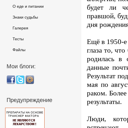
будет ли ч
О еде и питании
правшой, буд
Знаки судьбы
дня рождения
Галерея
Тесты
Ещё в 1950-е
глаза то, чт
Файлы
родилась в 
Мои блоги:
данные почт
Результат по
мая по авгус
раком. Более
Предупреждение
результаты.
Люди, кото
встречаю