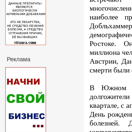
многочислен
наиболее пр
Добльхамме
демографич
Ростоке. О
миллиона чел
Реклама
Австрии, Да
смерти были 
В Южном по
долгожители
квартале, с 
День рожден
болезней.
университето