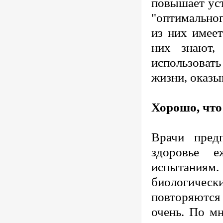
повышает уст
"оптимально
из них имее
них знают,
использоват
жизни, оказы
Хорошо, что 
Врачи пред
здоровье е
испытания
биологичес
повторяются
очень. По м